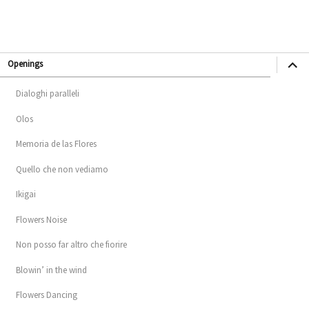
apri
Openings
i
men
child
Dialoghi paralleli
Olos
Memoria de las Flores
Quello che non vediamo
Ikigai
Flowers Noise
Non posso far altro che fiorire
Blowin’ in the wind
Flowers Dancing